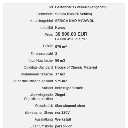
Art
Gartenhaus / verkauf (angebot)
Gemeinde
Senica (Bezirk Senica)
Katastergebiet
SENICA NAD MYJAVOU
Lokalität
Kunov
39 900,00 EUR
Preis
LACNEJŠIE o 7,7%!
Größe
2
575 m
Zimmeranzahl
3
Total Nutzfläche
56 m3
Qualitäts-Standard
House of Classic Material
Wohnbereichsfläche
37 m2
Grundstücksfläche gesamt
575 m2
Anfahrt
befestigte Straße
Überwiegende
Ziegel-
Objektkonstruktion
Grundstück
überwiegend eben
Elektrischer Strom
nur 220V
Ausstattung
Werkstatt
Eigentumsform
persönlich