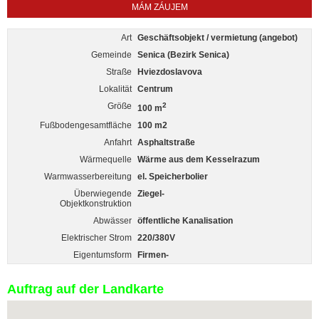
MÁM ZÁUJEM
Art
Geschäftsobjekt / vermietung (angebot)
Gemeinde
Senica (Bezirk Senica)
Straße
Hviezdoslavova
Lokalität
Centrum
Größe
2
100 m
Fußbodengesamtfläche
100 m2
Anfahrt
Asphaltstraße
Wärmequelle
Wärme aus dem Kesselrazum
Warmwasserbereitung
el. Speicherbolier
Überwiegende
Ziegel-
Objektkonstruktion
Abwässer
öffentliche Kanalisation
Elektrischer Strom
220/380V
Eigentumsform
Firmen-
Auftrag auf der Landkarte